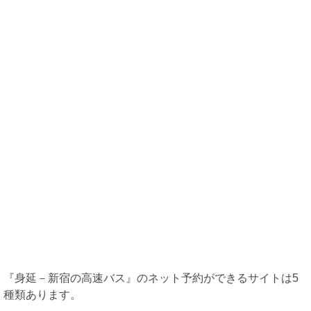
ネット予約『楽天トラベル』
ネット予約『高速バスドットコム』
ネット予約『WILLAR TRAVEL』
まとめ
『身延－新宿の高速バス』のネット予約ができるサイトは5
種類あります。