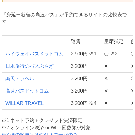
『身延ー新宿の高速バス』が予約できるサイトの比較表で
す。
運賃
座席指定
ハイウェイバスドットコム
2,900円 ※1
〇 ※2
日本旅行のバスぷらざ
3,200円
✕
✕
楽天トラベル
3,200円
✕
〇
高速バスドットコム
3,200円
✕
✕
WILLAR TRAVEL
3,200円 ※4
✕
✕
※1 ネット予約＋クレジット決済限定
※2 オンライン決済 or WEB回数券が対象
※3 便の変更は条件付きで一回のみ