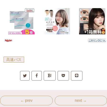
高速バス
!
← prev
next →