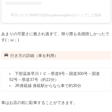
早川ジビエYAMATO(@hayakawagibier)がシェアした投稿
あまりの可愛さに癒され過ぎて、帰り際も名残惜しかったで
す(；ω；)
行き方の詳細（車を利用）
下部温泉早川ＩＣ－県道9号－国道300号－国道
52号－県道37号（約22分）
JR身延線 身延駅からなら車で約30分
車はお店の前に駐車することができます。