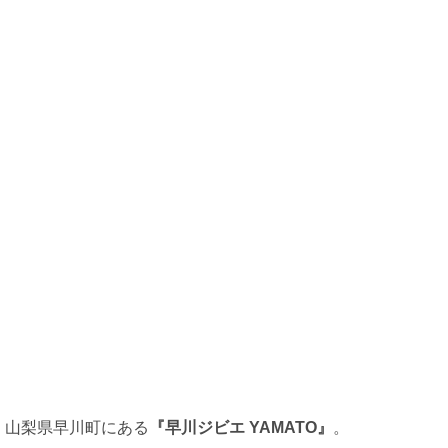
行き方の詳細（公共交通機関を利用）
『早川ジビエ YAMATO』のメニューとBBQ
『早川ジビエ YAMATO』の鹿肉を実食！
焼肉定食（1,980円 税込）
鹿肉カレー（1,320円 税込）
お土産に早川ジビエ
ジビエ料理が苦手な方もお試しください！
早川町でプレミアム商品券が販売中
山梨県早川町にある
『早川ジビエ YAMATO』
。