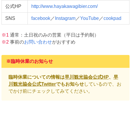
公式HP
http://www.hayakawagibier.com/
SNS
facebook
／
Instagram
／
YouTube
／
cookpad
※1
通常：土日祝のみの営業（平日は予約制）
※2
事前の
お問い合わせ
がおすすめ
※臨時休業のお知らせ
臨時休業についての情報は
早川観光協会公式HP
、
早
川観光協会公式Twitter
でもお知らせ
しているので、お
でかけ前にチェックしてみてください。