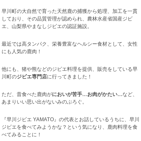
早川町の大自然で育った天然鹿の捕獲から処理、加工を一貫
しており、その品質管理が認められ、農林水産省国産ジビ
エ、山梨県やまなしジビエの認証施設。
最近では高タンパク、栄養豊富なヘルシー食材として、女性
にも人気の鹿肉！
他にも、猪や熊などのジビエ料理を提供、販売をしている早
川町の
ジビエ専門店
に行ってきました！
ただ、昔食べた鹿肉が
においが苦手…お肉がかたい…
など、
あまりいい思い出がないみのぶろぐ。
『早川ジビエ YAMATO』の代表とお話しているうちに、早川
ジビエを食べてみようかな？という気になり、鹿肉料理を食
べてみることに！