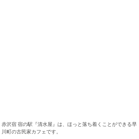
公共交通機関を利用して行く
タイムスリップしたかのような空間
『清水屋』の甘酒と豆もち
動きたくなくなる居心地の良さ
人気漫画ゆるキャン△にも登場！
早川町でプレミアム商品券が販売中
赤沢宿 30周年記念イベント開催
赤沢宿 宿の駅『清水屋』は、ほっと落ち着くことができる早
川町の古民家カフェです。