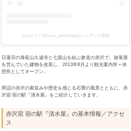
みのぶろぐ(@yuru_minoblog)がシェアした投稿
日蓮宗の身延山久遠寺と七面山を結ぶ参道の赤沢で、旅篭屋
を営んでいた建物を改装し、2013年8月より観光案内所＋休
憩所としてオープン。
周辺の赤沢の家並みや歴史を感じる石畳の風景とともに、赤
沢宿 宿の駅『清水屋』をご紹介していきます。
赤沢宿 宿の駅『清水屋』の基本情報／アクセ
ス