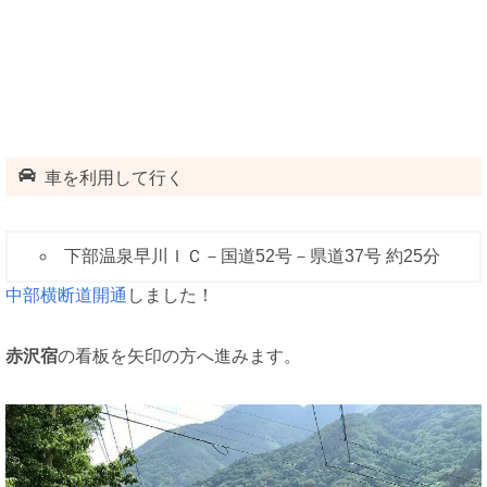
車を利用して行く
下部温泉早川ＩＣ－国道52号－県道37号 約25分
中部横断道開通
しました！
赤沢宿
の看板を矢印の方へ進みます。