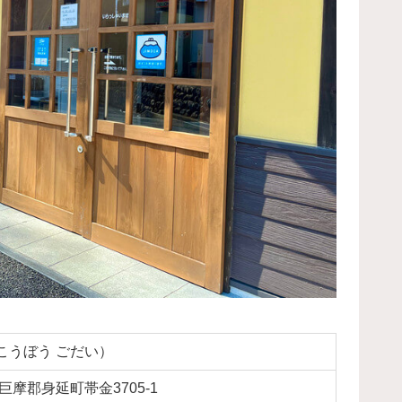
こうぼう ごだい）
巨摩郡身延町帯金3705-1