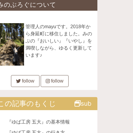
みのぶろぐについて
管理人のmayuです。2018年か
ら身延町に移住しました。みの
ぶの『おいしい』『いやし』を
満喫しながら、ゆるく更新して
います♪
follow
follow
この記事のもくじ
sub
『ゆば工房 五大』の基本情報
『ゆば工房 五大』の行き方