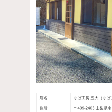
店名
ゆば工房 五大（ゆば
住所
〒409-2403
山梨県南