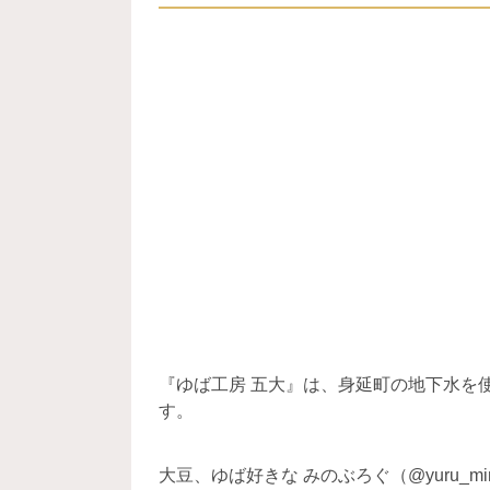
『ゆば工房 五大』の基本情報
『ゆば工房 五大』の行き方
『ゆば工房 五大』のゆば商品たち
ゆば商品のお味は？？
見た目と食感にびっくりな角ゆば
口の中でとろける福ゆば
とろふわな身延のゆば丼をご自宅
ほかほかもちっと旨味たっぷりゆ
『ゆば工房 五大』の商品はどこで買
『ゆば工房 五大』は、身延町の地下水を
す。
お取り寄せも可能！
自宅用にも！贈り物にも！！
大豆、ゆば好きな みのぶろぐ（@yuru_mino