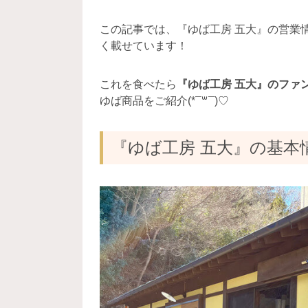
この記事では、『ゆば工房 五大』の営業
く載せています！
これを食べたら
『ゆば工房 五大』のファ
ゆば商品をご紹介(*¯꒳¯)♡
『ゆば工房 五大』の基本