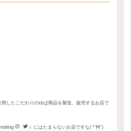
！！
でも
ばまん！
える？
使用したこだわりのゆば商品を製造、販売するお店で
blog
）にはたまらないお店ですな( *´艸`)